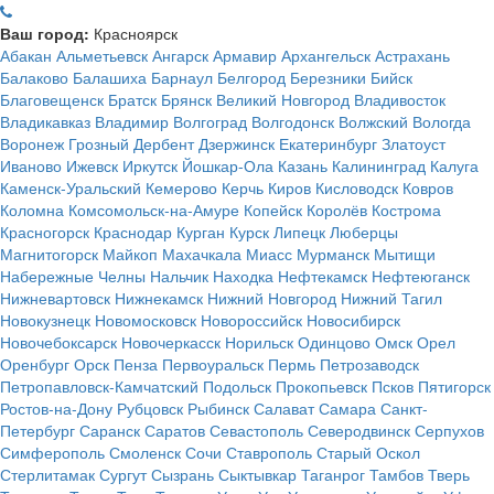
Ваш город:
Красноярск
Абакан
Альметьевск
Ангарск
Армавир
Архангельск
Астрахань
Балаково
Балашиха
Барнаул
Белгород
Березники
Бийск
Благовещенск
Братск
Брянск
Великий Новгород
Владивосток
Владикавказ
Владимир
Волгоград
Волгодонск
Волжский
Вологда
Воронеж
Грозный
Дербент
Дзержинск
Екатеринбург
Златоуст
Иваново
Ижевск
Иркутск
Йошкар-Ола
Казань
Калининград
Калуга
Каменск-Уральский
Кемерово
Керчь
Киров
Кисловодск
Ковров
Коломна
Комсомольск-на-Амуре
Копейск
Королёв
Кострома
Красногорск
Краснодар
Курган
Курск
Липецк
Люберцы
Магнитогорск
Майкоп
Махачкала
Миасс
Мурманск
Мытищи
Набережные Челны
Нальчик
Находка
Нефтекамск
Нефтеюганск
Нижневартовск
Нижнекамск
Нижний Новгород
Нижний Тагил
Новокузнецк
Новомосковск
Новороссийск
Новосибирск
Новочебоксарск
Новочеркасск
Норильск
Одинцово
Омск
Орел
Оренбург
Орск
Пенза
Первоуральск
Пермь
Петрозаводск
Петропавловск-Камчатский
Подольск
Прокопьевск
Псков
Пятигорск
Ростов-на-Дону
Рубцовск
Рыбинск
Салават
Самара
Санкт-
Петербург
Саранск
Саратов
Севастополь
Северодвинск
Серпухов
Симферополь
Смоленск
Сочи
Ставрополь
Старый Оскол
Стерлитамак
Сургут
Сызрань
Сыктывкар
Таганрог
Тамбов
Тверь