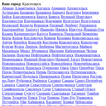
Ваш город:
Красноярск
Абакан
Альметьевск
Ангарск
Армавир
Архангельск
Астрахань
Балаково
Балашиха
Барнаул
Белгород
Березники
Бийск
Благовещенск
Братск
Брянск
Великий Новгород
Владивосток
Владикавказ
Владимир
Волгоград
Волгодонск
Волжский
Вологда
Воронеж
Грозный
Дербент
Дзержинск
Екатеринбург
Златоуст
Иваново
Ижевск
Иркутск
Йошкар-Ола
Казань
Калининград
Калуга
Каменск-Уральский
Кемерово
Керчь
Киров
Кисловодск
Ковров
Коломна
Комсомольск-на-
Амуре
Копейск
Королёв
Кострома
Красногорск
Краснодар
Курган
Курск
Липецк
Люберцы
Магнитогорск
Майкоп
Махачкала
Миасс
Мурманск
Мытищи
Набережные Челны
Нальчик
Находка
Нефтекамск
Нефтеюганск
Нижневартовск
Нижнекамск
Нижний Новгород
Нижний Тагил
Новокузнецк
Новомосковск
Новороссийск
Новосибирск
Новочебоксарск
Новочеркасск
Норильск
Одинцово
Омск
Орел
Оренбург
Орск
Пенза
Первоуральск
Пермь
Петрозаводск
Петропавловск-
Камчатский
Подольск
Прокопьевск
Псков
Пятигорск
Ростов-
на-Дону
Рубцовск
Рыбинск
Салават
Самара
Санкт-Петербург
Саранск
Саратов
Севастополь
Северодвинск
Серпухов
Симферополь
Смоленск
Сочи
Ставрополь
Старый Оскол
Стерлитамак
Сургут
Сызрань
Сыктывкар
Таганрог
Тамбов
Тверь
Тольятти
Томск
Тула
Тюмень
Улан-Удэ
Ульяновск
Уссурийск
Уфа
Хабаровск
Хасавюрт
Химки
Чебоксары