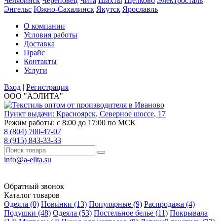
Челябинск
Череповец
Чита
Шахты
Щёлково
Электросталь
Энгельс
Южно-Сахалинск
Якутск
Ярославль
О компании
Условия работы
Доставка
Прайс
Контакты
Услуги
Вход
|
Регистрация
ООО "АЭЛИТА"
Пункт выдачи:
Красноярск
,
Северное шоссе, 17
Режим работы: с 8:00 до 17:00 по МСК
8 (804) 700-47-07
8 (915) 843-33-33
info@a-elita.su
Обратный звонок
Каталог товаров
Одеяла (0)
Новинки (13)
Популярные (9)
Распродажа (4)
Подушки (48)
Одеяла (53)
Постельное белье (11)
Покрывала