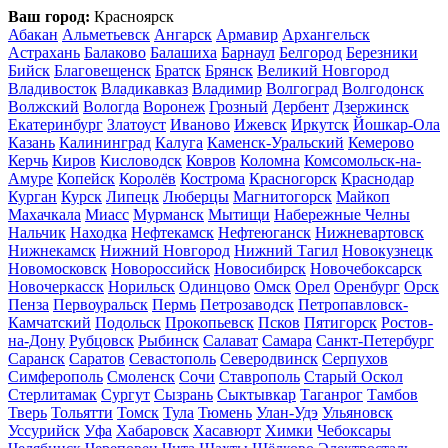
Ваш город:
Красноярск
Абакан
Альметьевск
Ангарск
Армавир
Архангельск
Астрахань
Балаково
Балашиха
Барнаул
Белгород
Березники
Бийск
Благовещенск
Братск
Брянск
Великий Новгород
Владивосток
Владикавказ
Владимир
Волгоград
Волгодонск
Волжский
Вологда
Воронеж
Грозный
Дербент
Дзержинск
Екатеринбург
Златоуст
Иваново
Ижевск
Иркутск
Йошкар-Ола
Казань
Калининград
Калуга
Каменск-Уральский
Кемерово
Керчь
Киров
Кисловодск
Ковров
Коломна
Комсомольск-на-
Амуре
Копейск
Королёв
Кострома
Красногорск
Краснодар
Курган
Курск
Липецк
Люберцы
Магнитогорск
Майкоп
Махачкала
Миасс
Мурманск
Мытищи
Набережные Челны
Нальчик
Находка
Нефтекамск
Нефтеюганск
Нижневартовск
Нижнекамск
Нижний Новгород
Нижний Тагил
Новокузнецк
Новомосковск
Новороссийск
Новосибирск
Новочебоксарск
Новочеркасск
Норильск
Одинцово
Омск
Орел
Оренбург
Орск
Пенза
Первоуральск
Пермь
Петрозаводск
Петропавловск-
Камчатский
Подольск
Прокопьевск
Псков
Пятигорск
Ростов-
на-Дону
Рубцовск
Рыбинск
Салават
Самара
Санкт-Петербург
Саранск
Саратов
Севастополь
Северодвинск
Серпухов
Симферополь
Смоленск
Сочи
Ставрополь
Старый Оскол
Стерлитамак
Сургут
Сызрань
Сыктывкар
Таганрог
Тамбов
Тверь
Тольятти
Томск
Тула
Тюмень
Улан-Удэ
Ульяновск
Уссурийск
Уфа
Хабаровск
Хасавюрт
Химки
Чебоксары