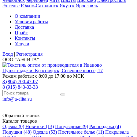
Челябинск
Череповец
Чита
Шахты
Щёлково
Электросталь
Энгельс
Южно-Сахалинск
Якутск
Ярославль
О компании
Условия работы
Доставка
Прайс
Контакты
Услуги
Вход
|
Регистрация
ООО "АЭЛИТА"
Пункт выдачи:
Красноярск
,
Северное шоссе, 17
Режим работы: с 8:00 до 17:00 по МСК
8 (804) 700-47-07
8 (915) 843-33-33
info@a-elita.su
Обратный звонок
Каталог товаров
Одеяла (0)
Новинки (13)
Популярные (9)
Распродажа (4)
Подушки (48)
Одеяла (53)
Постельное белье (11)
Покрывала